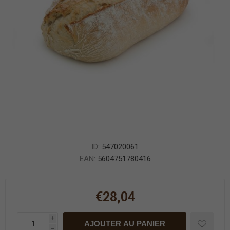
ID:
547020061
EAN:
5604751780416
€28,04
i
AJOUTER AU PANIER
h