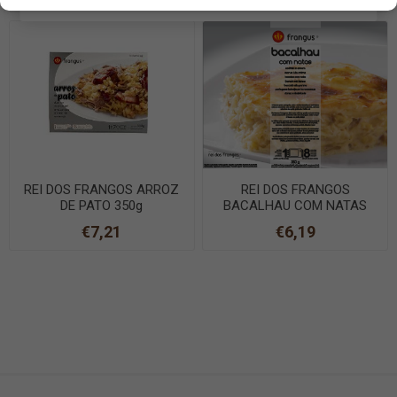
REI DOS FRANGOS ARROZ
REI DOS FRANGOS
DE PATO 350g
BACALHAU COM NATAS
350g
€7,21
€6,19