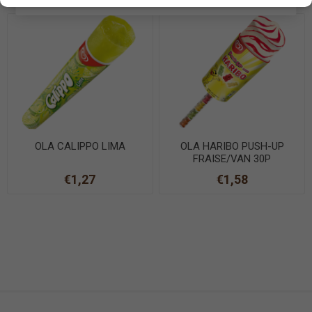
OLA CALIPPO LIMA
OLA HARIBO PUSH-UP
FRAISE/VAN 30P
€1,27
€1,58