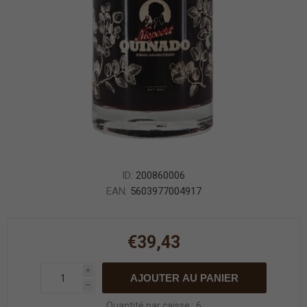
ID:
200860006
EAN:
5603977004917
€39,43
i
AJOUTER AU PANIER
h
Quantité par caisse : 6