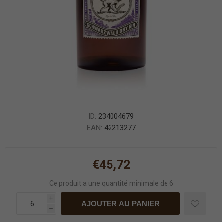
ID:
234004679
EAN:
42213277
€45,72
Ce produit a une quantité minimale de 6
i
AJOUTER AU PANIER
h