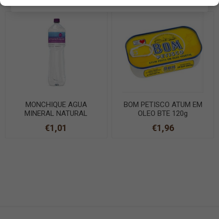
MONCHIQUE AGUA
BOM PETISCO ATUM EM
MINERAL NATURAL
OLEO BTE 120g
ALCALINA 1,5L
€1,01
€1,96