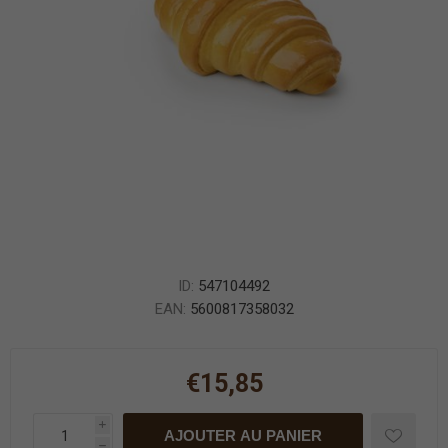
ID:
547104492
EAN:
5600817358032
€15,85
i
AJOUTER AU PANIER
h