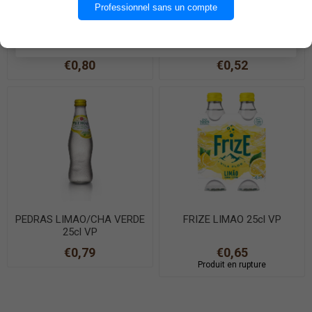
OK
Professionnel sans un compte
SERRA DA ESTRELA 1,5L
AGUA DAS PEDRAS
EN SAVOIR PLUS
PET
SALGADAS 25cl
€0,80
€0,52
PEDRAS LIMAO/CHA VERDE
FRIZE LIMAO 25cl VP
25cl VP
€0,79
€0,65
Produit en rupture