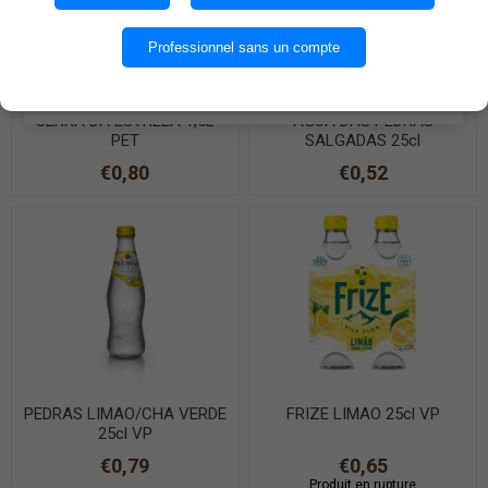
OK
Professionnel sans un compte
EN SAVOIR PLUS
SERRA DA ESTRELA 1,5L
AGUA DAS PEDRAS
PET
SALGADAS 25cl
€0,80
€0,52
PEDRAS LIMAO/CHA VERDE
FRIZE LIMAO 25cl VP
25cl VP
€0,79
€0,65
Produit en rupture