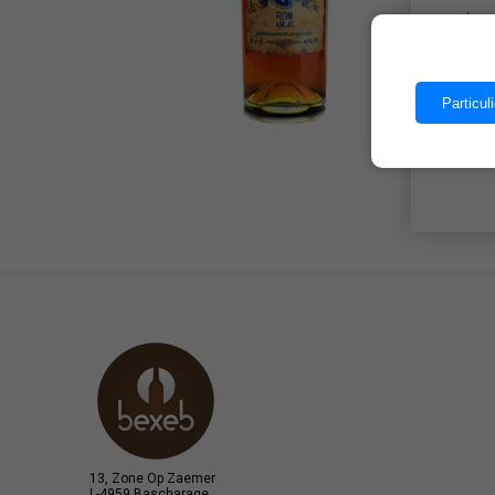
Les 
Particuli
13, Zone Op Zaemer
L-4959 Bascharage