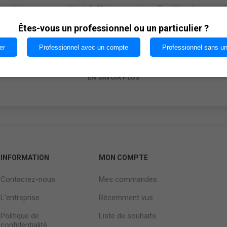
cookies nous permettent d'offrir nos services. En utilisant nos serv
vous acceptez notre utilisation des cookies.
Êtes-vous un professionnel ou un particulier ?
er
Professionnel avec un compte
Professionnel sans u
OK
EN SAVOIR PLUS
INFORMATION
MON COMPTE
Contactez-nous
Mes commandes
L'entreprise
Récemment vus
Politique de
Liste de souhaits
confidentialité