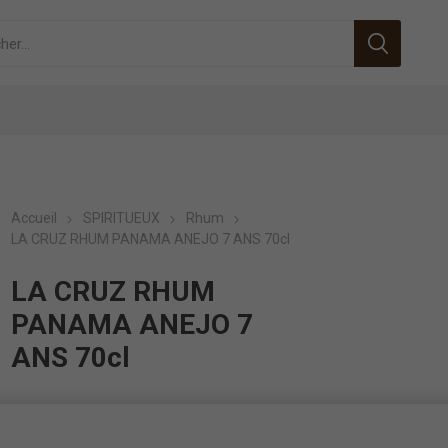
Accueil
SPIRITUEUX
Rhum
LA CRUZ RHUM PANAMA ANEJO 7 ANS 70cl
LA CRUZ RHUM
PANAMA ANEJO 7
ANS 70cl
ID:
254001244
EAN:
8009366300375