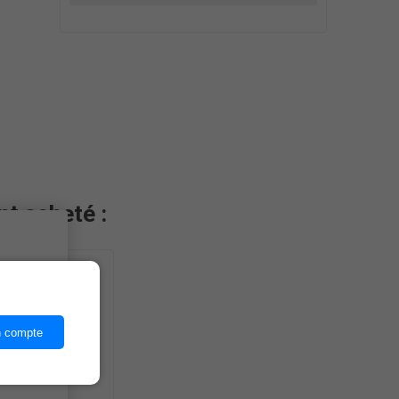
nt acheté :
ices,
n compte