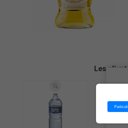
Les client
Les 
Particuli