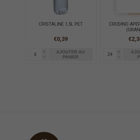
CRISTALINE 1,5L PET
CRODINO APERI
(GRAN
€0,39
€2,3
AJOUTER AU
AJO
i
i
PANIER
P
h
h