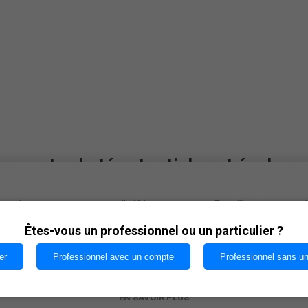
s ayant acheté cet article ont égaleme
cookies nous permettent d'offrir nos services. En utilisant nos serv
vous acceptez notre utilisation des cookies.
Êtes-vous un professionnel ou un particulier ?
er
Professionnel avec un compte
Professionnel sans u
OK
EN SAVOIR PLUS