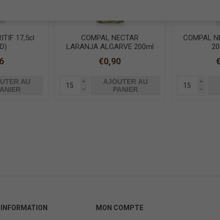
TIF 17,5cl
COMPAL NECTAR
COMPAL N
D)
LARANJA ALGARVE 200ml
20
VP
6
€0,90
UTER AU
AJOUTER AU
i
i
ANIER
PANIER
h
h
INFORMATION
MON COMPTE