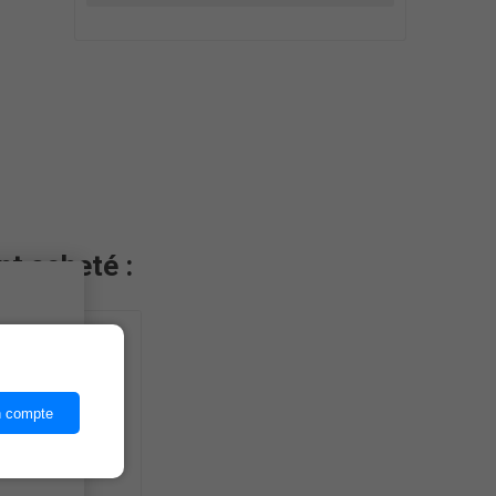
nt acheté :
ices,
n compte