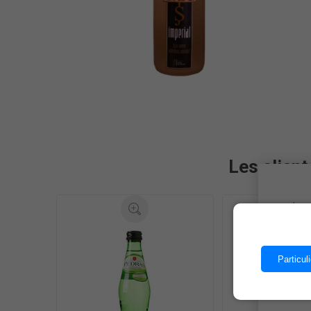
Les client
Les 
Particuli