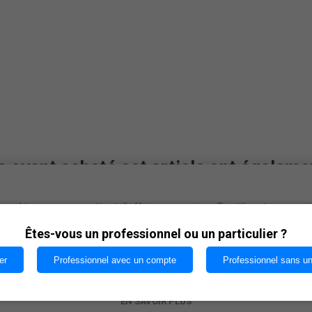
s ayant acheté cet article ont égaleme
cookies nous permettent d'offrir nos services. En utilisant nos serv
vous acceptez notre utilisation des cookies.
Êtes-vous un professionnel ou un particulier ?
er
Professionnel avec un compte
Professionnel sans u
OK
EN SAVOIR PLUS