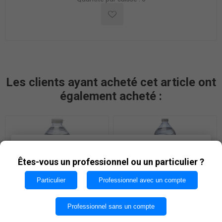
Les clients ayant acheté cet article ont
également acheté :
Les cookies nous permettent d'offrir nos services. En
utilisant nos services, vous acceptez notre utilisation
Êtes-vous un professionnel ou un particulier ?
des cookies.
Particulier
Professionnel avec un compte
OK
Professionnel sans un compte
CRISTALINE 50cl PET
CRISTALINE 1,5L PET