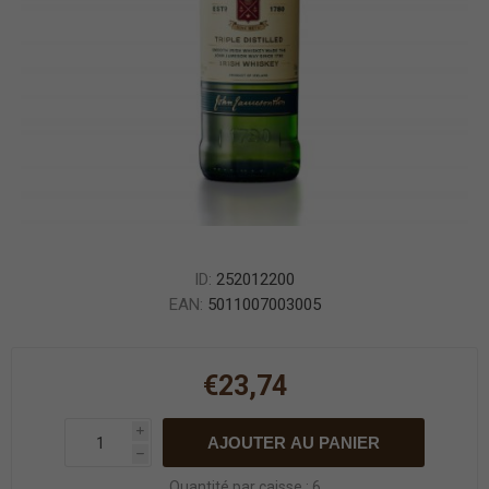
ID:
252012200
EAN:
5011007003005
€23,74
i
AJOUTER AU PANIER
h
Quantité par caisse : 6