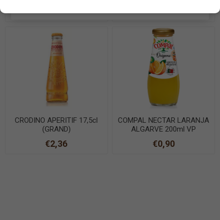
EN SAVOIR PLUS
€0,29
€0,39
CRODINO APERITIF 17,5cl
COMPAL NECTAR LARANJA
(GRAND)
ALGARVE 200ml VP
€2,36
€0,90