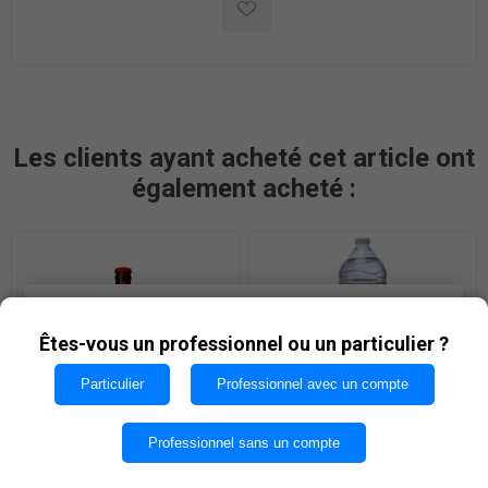
Les clients ayant acheté cet article ont
également acheté :
Les cookies nous permettent d'offrir nos services. En
utilisant nos services, vous acceptez notre utilisation
Êtes-vous un professionnel ou un particulier ?
des cookies.
Particulier
Professionnel avec un compte
OK
BUDWEISER BIERE 25cl VP
CRISTALINE 1,5L PET
Professionnel sans un compte