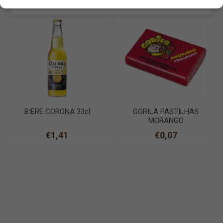
€1,22
€0,39
EN SAVOIR PLUS
BIERE CORONA 33cl
GORILA PASTILHAS
MORANGO
€1,41
€0,07