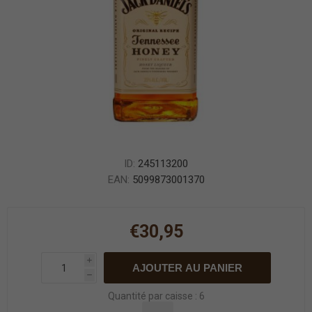
ID:
245113200
EAN:
5099873001370
€30,95
i
AJOUTER AU PANIER
h
Quantité par caisse : 6