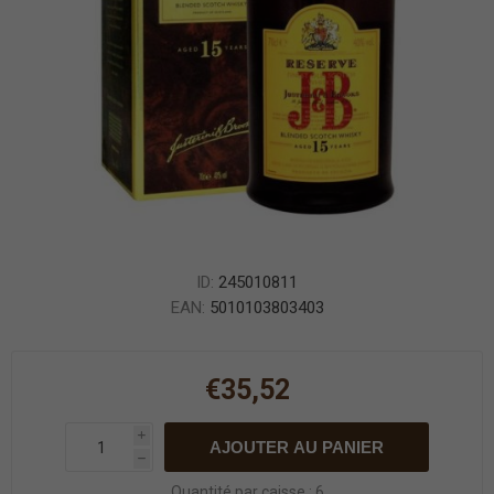
ID:
245010811
EAN:
5010103803403
€35,52
i
AJOUTER AU PANIER
h
Quantité par caisse : 6