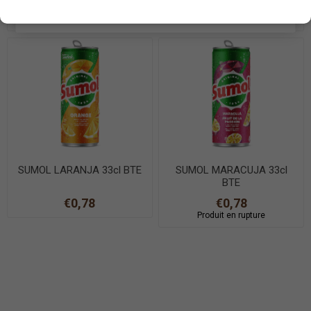
EN SAVOIR PLUS
€0,80
€0,86
SUMOL LARANJA 33cl BTE
SUMOL MARACUJA 33cl
BTE
€0,78
€0,78
Produit en rupture