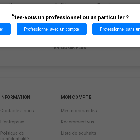
cookies nous permettent d'offrir nos services. En utilisant nos serv
vous acceptez notre utilisation des cookies.
Êtes-vous un professionnel ou un particulier ?
er
Professionnel avec un compte
Professionnel sans u
OK
EN SAVOIR PLUS
INFORMATION
MON COMPTE
Contactez-nous
Mes commandes
L'entreprise
Récemment vus
Politique de
Liste de souhaits
confidentialité