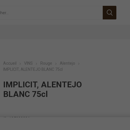
Accueil
VINS
Rouge
Alentejo
IMPLICIT, ALENTEJO BLANC 75cl
IMPLICIT, ALENTEJO
BLANC 75cl
ID:
105002286
EAN:
0