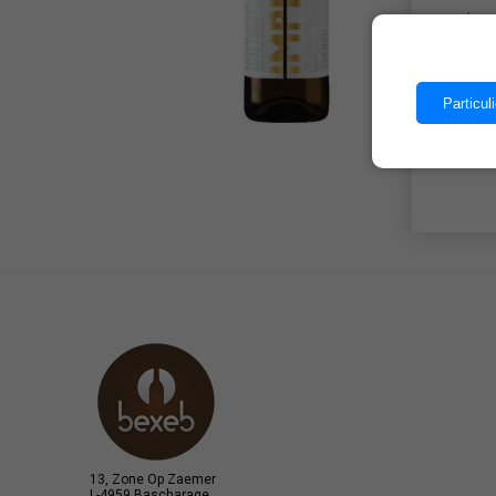
Les 
Particuli
13, Zone Op Zaemer
L-4959 Bascharage