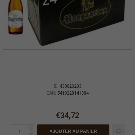
ID:
430020203
EAN:
5410228141884
€34,72
i
AJOUTER AU PANIER
h