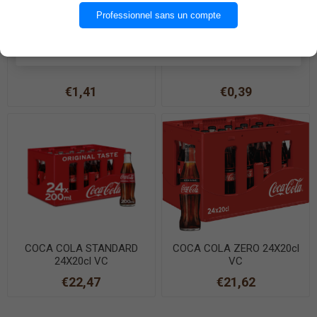
OK
Professionnel sans un compte
EN SAVOIR PLUS
BIERE CORONA 33cl
CRISTALINE 1,5L PET
€1,41
€0,39
COCA COLA STANDARD
COCA COLA ZERO 24X20cl
24X20cl VC
VC
€22,47
€21,62