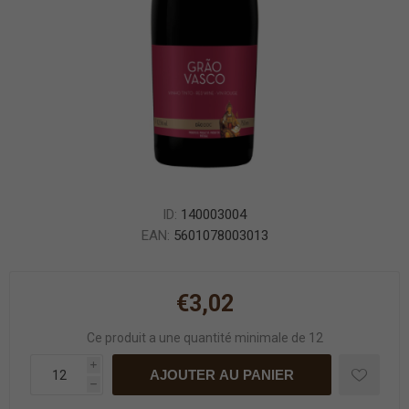
ID:
140003004
EAN:
5601078003013
€3,02
Ce produit a une quantité minimale de 12
i
AJOUTER AU PANIER
h