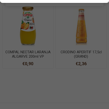
COMPAL NECTAR LARANJA
CRODINO APERITIF 17,5cl
ALGARVE 200ml VP
(GRAND)
€0,90
€2,36