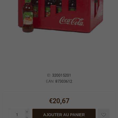
ID:
320015201
EAN:
87303612
€20,67
i
AJOUTER AU PANIER
h