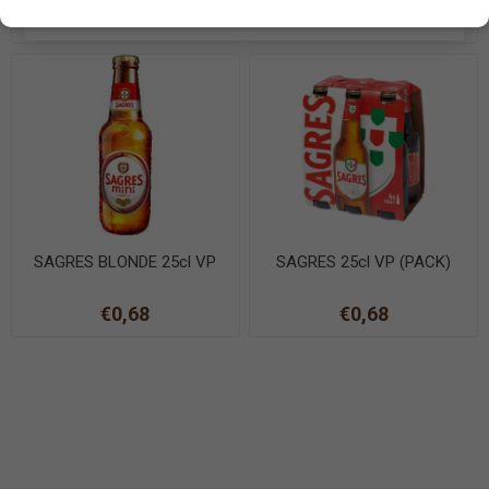
EN SAVOIR PLUS
€1,20
€0,91
SAGRES BLONDE 25cl VP
SAGRES 25cl VP (PACK)
€0,68
€0,68