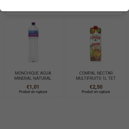
€1,00
€2,67
EN SAVOIR PLUS
Produit en rupture
MONCHIQUE AGUA
COMPAL NECTAR
MINERAL NATURAL
MULTIFRUITS 1L TET
ALCALINA 1,5L
€1,01
€2,50
Produit en rupture
Produit en rupture