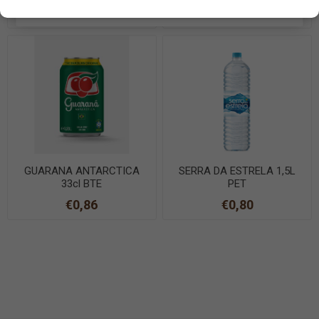
EN SAVOIR PLUS
€1,20
€0,68
GUARANA ANTARCTICA
SERRA DA ESTRELA 1,5L
33cl BTE
PET
€0,86
€0,80