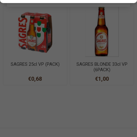
SAGRES 25cl VP (PACK)
SAGRES BLONDE 33cl VP
(6PACK)
€0,68
€1,00