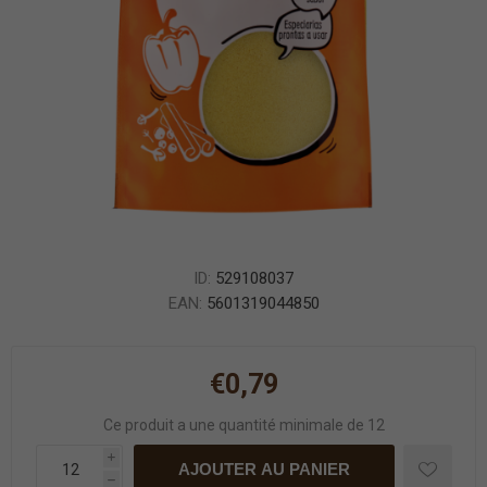
ID:
529108037
EAN:
5601319044850
€0,79
Ce produit a une quantité minimale de 12
i
AJOUTER AU PANIER
h