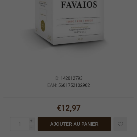
ID:
142012793
EAN:
5601752102902
€12,97
i
AJOUTER AU PANIER
h