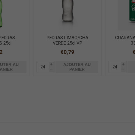
PEDRAS
PEDRAS LIMAO/CHA
GUARANA
 25cl
VERDE 25cl VP
3
2
€0,79
UTER AU
AJOUTER AU
i
i
ANIER
PANIER
h
h