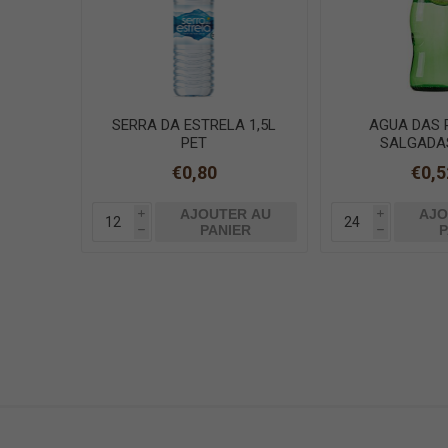
SERRA DA ESTRELA 1,5L
AGUA DAS 
PET
SALGADAS
€0,80
€0,5
AJOUTER AU
AJO
i
i
PANIER
P
h
h