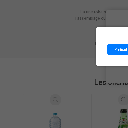
Il a une robe rubis, avec 
l'assemblage qui a mûri en 
Les 
Excellent partenai
Particuli
Les client