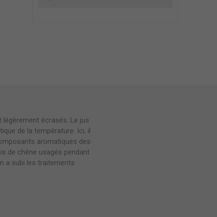
et légèrement écrasés. Le jus
ue de la température. Ici, il
 composants aromatiques des
bois de chêne usagés pendant
n a subi les traitements