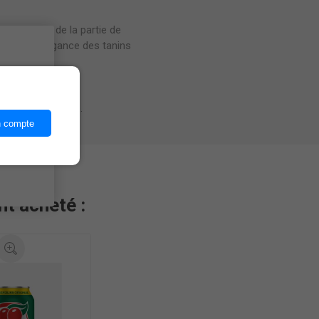
et de chêne de la partie de
tes et l'élégance des tanins
ices,
qu'avec du fromage.
n compte
nt acheté :