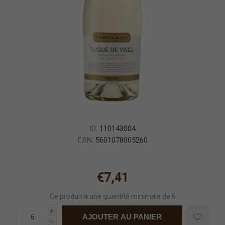
ID:
110143004
EAN:
5601078005260
€7,41
Ce produit a une quantité minimale de 6
i
AJOUTER AU PANIER
h