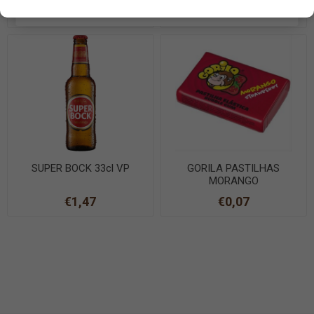
EN SAVOIR PLUS
€1,20
€1,00
SUPER BOCK 33cl VP
GORILA PASTILHAS
MORANGO
€1,47
€0,07