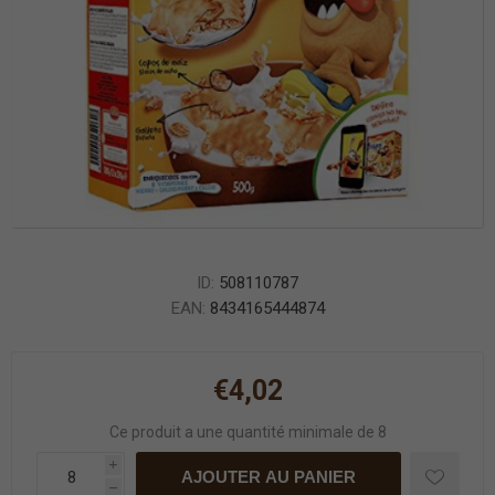
ID:
508110787
EAN:
8434165444874
€4,02
Ce produit a une quantité minimale de 8
i
AJOUTER AU PANIER
h