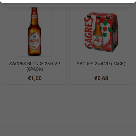
SAGRES BLONDE 33cl VP
SAGRES 25cl VP (PACK)
(6PACK)
€1,00
€0,68