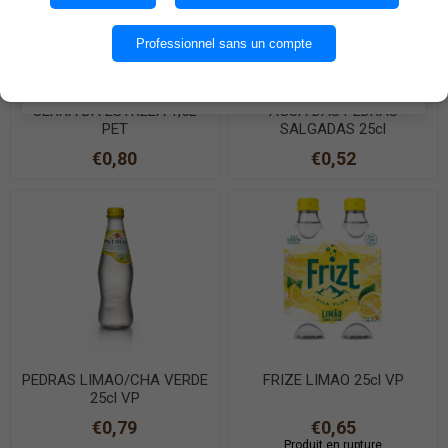
OK
Professionnel sans un compte
EN SAVOIR PLUS
SERRA DA ESTRELA 1,5L
AGUA DAS PEDRAS
PET
SALGADAS 25cl
€0,80
€0,52
PEDRAS LIMAO/CHA VERDE
FRIZE LIMAO 25cl VP
25cl VP
€0,79
€0,65
Produit en rupture