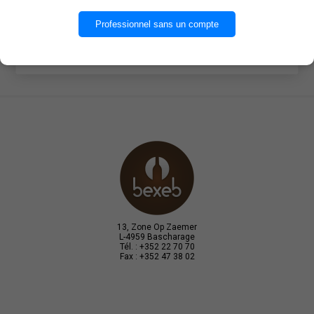
OK
Professionnel sans un compte
EN SAVOIR PLUS
13, Zone Op Zaemer
L-4959 Bascharage
Tél. : +352 22 70 70
Fax : +352 47 38 02