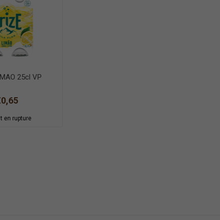
IMAO 25cl VP
€0,65
t en rupture