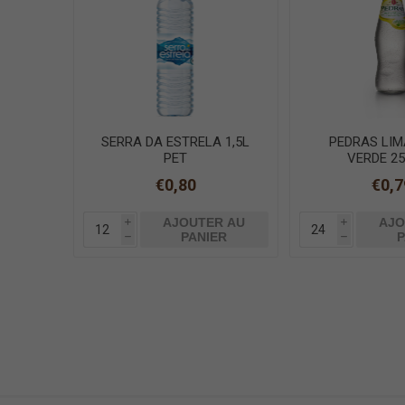
SERRA DA ESTRELA 1,5L
PEDRAS LI
PET
VERDE 25
€0,80
€0,7
AJOUTER AU
AJO
i
i
PANIER
P
h
h