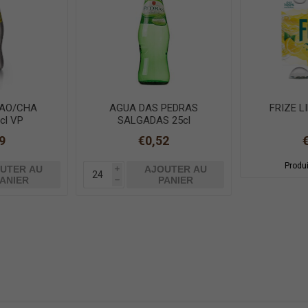
MAO/CHA
AGUA DAS PEDRAS
FRIZE L
cl VP
SALGADAS 25cl
9
€0,52
Produi
UTER AU
AJOUTER AU
i
ANIER
PANIER
h