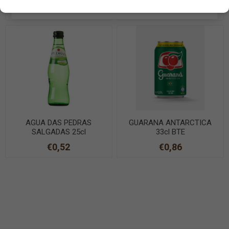
EN SAVOIR PLUS
€0,80
€0,79
AGUA DAS PEDRAS
GUARANA ANTARCTICA
SALGADAS 25cl
33cl BTE
€0,52
€0,86