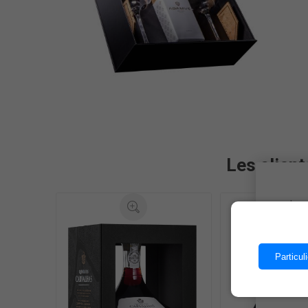
Les client
Les 
Particuli