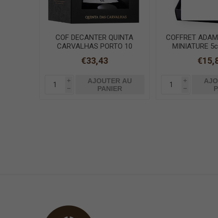
COF DECANTER QUINTA
COFFRET ADAM
CARVALHAS PORTO 10
MINIATURE 5c
ANS TAWNY 75cl
CLE
€33,43
€15,
AJOUTER AU
AJO
i
i
PANIER
P
h
h