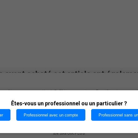
s ayant acheté cet article ont égaleme
cookies nous permettent d'offrir nos services. En utilisant nos serv
vous acceptez notre utilisation des cookies.
Êtes-vous un professionnel ou un particulier ?
er
Professionnel avec un compte
Professionnel sans u
OK
EN SAVOIR PLUS