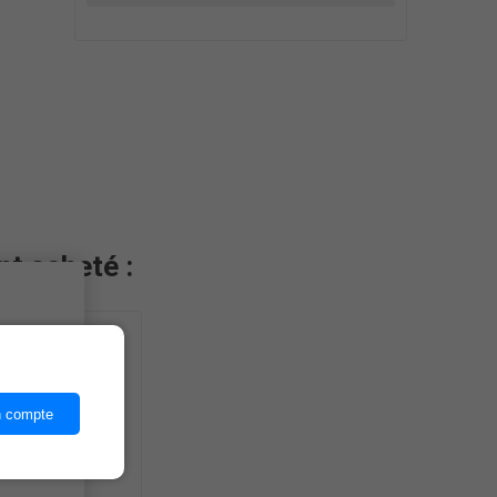
nt acheté :
ices,
n compte