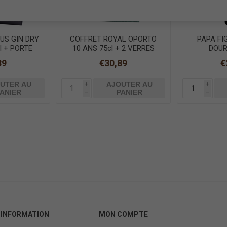
US GIN DRY
COFFRET ROYAL OPORTO
PAPA FI
l + PORTE
10 ANS 75cl + 2 VERRES
DOUR
89
€30,89
€
UTER AU
AJOUTER AU
i
i
ANIER
PANIER
h
h
INFORMATION
MON COMPTE