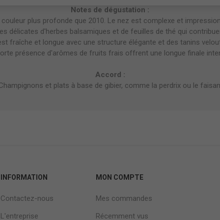
Notes de dégustation :
couleur plus profonde que 2010. Le nez est complexe et impressio
tes délicates d'herbes balsamiques et de feuilles de thé qui contrib
st fraîche et longue avec une structure élégante et des tanins velou
rte présence d'arômes de fruits frais offrent une longue finale inte
Accord :
Champignons et plats à base de gibier, comme la perdrix ou le faisan
INFORMATION
MON COMPTE
Contactez-nous
Mes commandes
L'entreprise
Récemment vus