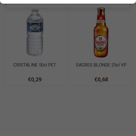
CRISTALINE 50cl PET
SAGRES BLONDE 25cl VP
€0,29
€0,68