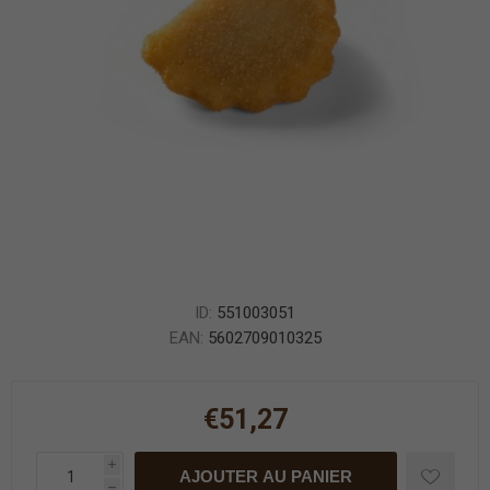
ID:
551003051
EAN:
5602709010325
€51,27
i
AJOUTER AU PANIER
h