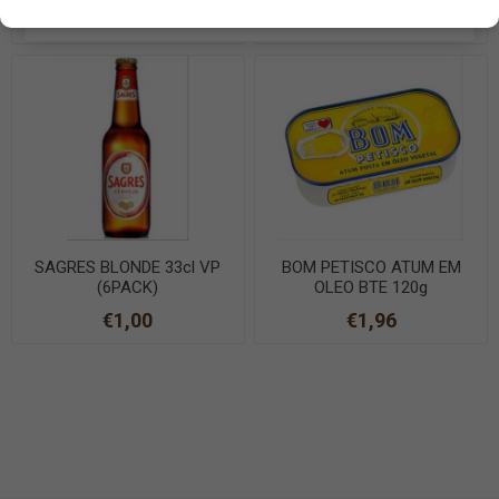
CHOCOLATE DE LEITE 15gr
EN SAVOIR PLUS
€0,79
€1,20
SAGRES BLONDE 33cl VP
BOM PETISCO ATUM EM
(6PACK)
OLEO BTE 120g
€1,00
€1,96