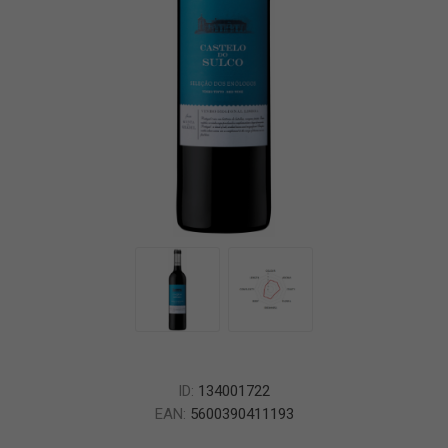
ID:
134001722
EAN:
5600390411193