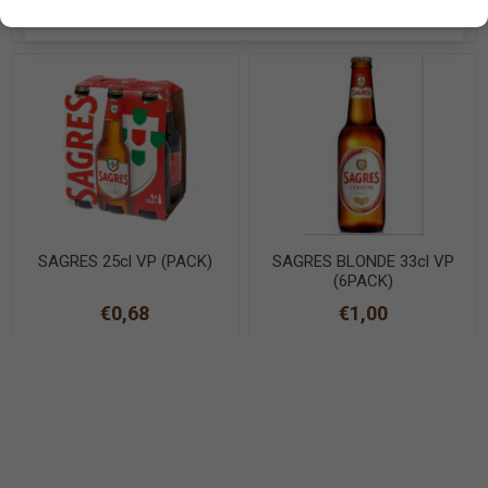
EN SAVOIR PLUS
€1,20
€1,47
SAGRES 25cl VP (PACK)
SAGRES BLONDE 33cl VP
(6PACK)
€0,68
€1,00