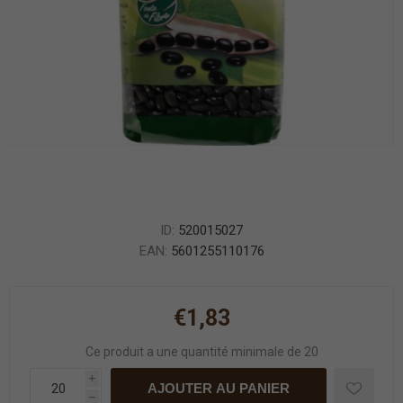
ID:
520015027
EAN:
5601255110176
€1,83
Ce produit a une quantité minimale de 20
i
AJOUTER AU PANIER
h