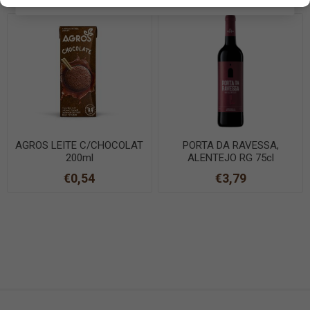
AGROS LEITE C/CHOCOLAT
PORTA DA RAVESSA,
200ml
ALENTEJO RG 75cl
€0,54
€3,79