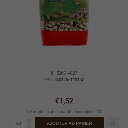
ID:
520014027
EAN:
5601255110152
€1,52
Ce produit a une quantité minimale de 20
i
AJOUTER AU PANIER
h