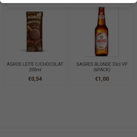
AGROS LEITE C/CHOCOLAT
SAGRES BLONDE 33cl VP
200ml
(6PACK)
€0,54
€1,00