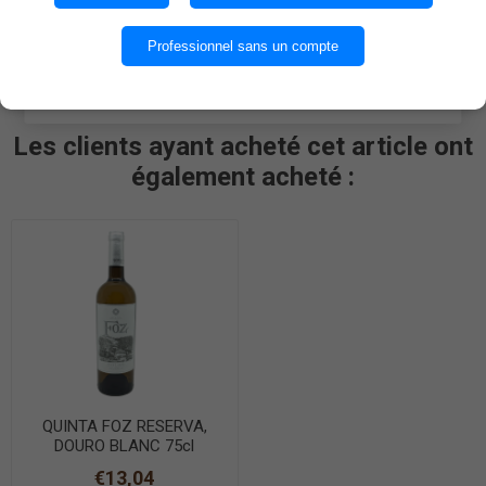
poissons et les sushis.
OK
Professionnel sans un compte
EN SAVOIR PLUS
Les clients ayant acheté cet article ont
également acheté :
QUINTA FOZ RESERVA,
DOURO BLANC 75cl
€13,04