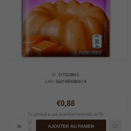
ID:
511024865
EAN:
5601089080614
€0,88
Ce produit a une quantité minimale de 36
i
AJOUTER AU PANIER
h