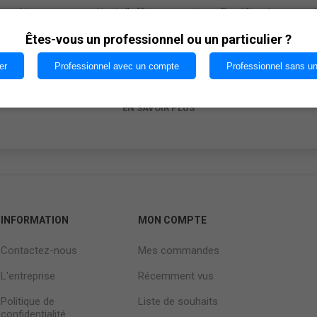
cookies nous permettent d'offrir nos services. En utilisant nos serv
vous acceptez notre utilisation des cookies.
Êtes-vous un professionnel ou un particulier ?
er
Professionnel avec un compte
Professionnel sans u
OK
EN SAVOIR PLUS
INFORMATION
MON COMPTE
Contactez-nous
Mes commandes
L'entreprise
Récemment vus
Politique de
Liste de souhaits
confidentialité