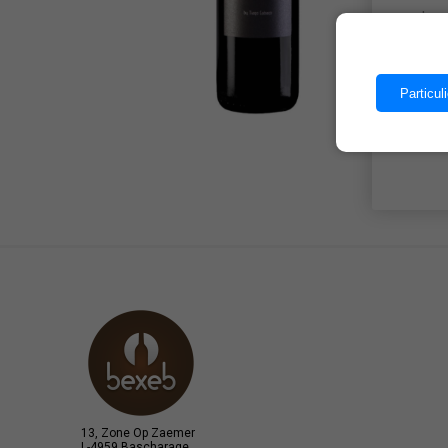
Les 
Particuli
13, Zone Op Zaemer
L-4959 Bascharage