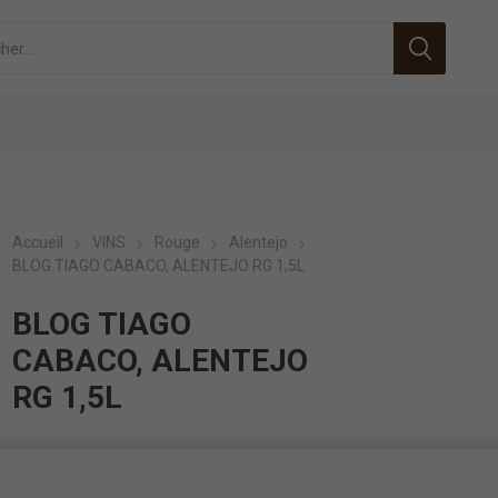
Accueil
VINS
Rouge
Alentejo
BLOG TIAGO CABACO, ALENTEJO RG 1,5L
BLOG TIAGO
CABACO, ALENTEJO
RG 1,5L
ID:
130063789
EAN:
0