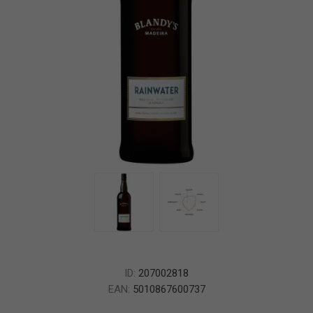
ID:
207002818
EAN:
5010867600737