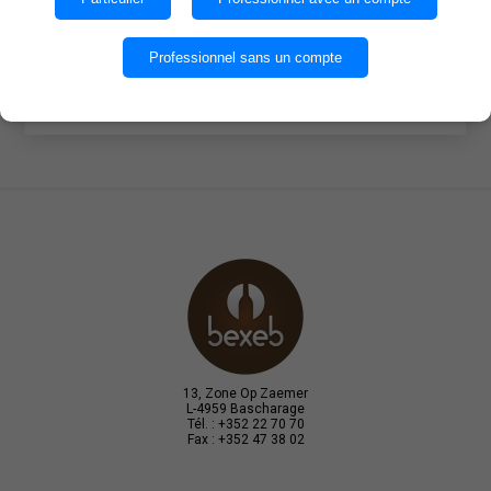
OK
Professionnel sans un compte
EN SAVOIR PLUS
13, Zone Op Zaemer
L-4959 Bascharage
Tél. : +352 22 70 70
Fax : +352 47 38 02