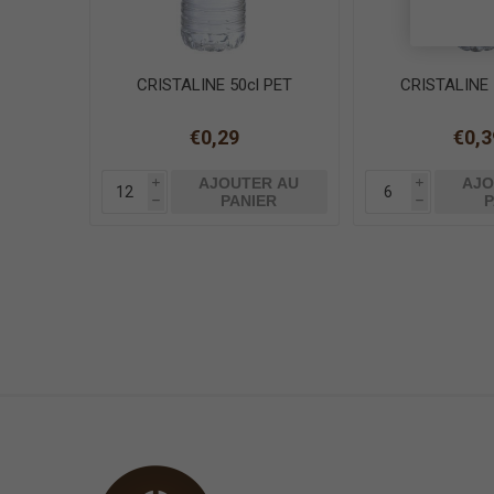
CRISTALINE 50cl PET
CRISTALINE 
€0,29
€0,3
AJOUTER AU
AJO
i
i
PANIER
P
h
h