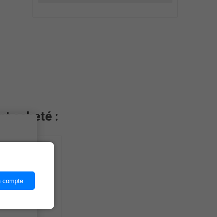
nt acheté :
ices,
n compte