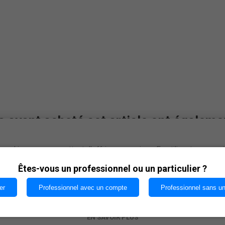
s ayant acheté cet article ont égaleme
cookies nous permettent d'offrir nos services. En utilisant nos serv
vous acceptez notre utilisation des cookies.
Êtes-vous un professionnel ou un particulier ?
er
Professionnel avec un compte
Professionnel sans u
OK
EN SAVOIR PLUS