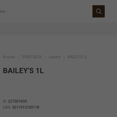
Accueil
SPIRITUEUX
Liqueur
BAILEY'S 1L
BAILEY'S 1L
ID:
227001859
EAN:
5011013100118