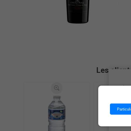
Les client
Les 
Particuli