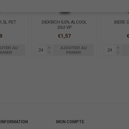
1,5L PET
DIEKIRCH 0,0% ALCOOL
BIERE 
33cl VP
9
€1,57
UTER AU
AJOUTER AU
i
i
ANIER
PANIER
h
h
INFORMATION
MON COMPTE