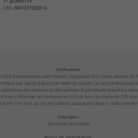
ID:
203003139
EAN:
5601237223214
Vinification :
n plus traditionnelles sont suivies, impliquant une courte période de
rompue par l'ajout d'alcool de raisin de qualité. Le vin macère jusqu'à l
 extraction des saveurs et des arômes. Il est ensuite transféré da
t 8 ans d'élevage en barriques en fûts de bois de chêne de 200 litr
rôlé. Ces fûts auront été utilisés auparavant dans le vieillissement
Cépages :
Moscatel de Setúbal
Notes de dégustation :