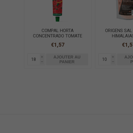
COMPAL HORTA
ORIGENS SAL
CONCENTRADO TOMATE
HIMALAIA
BISNAGA 140g
€1,57
€1,5
AJOUTER AU
AJO
i
i
PANIER
P
h
h