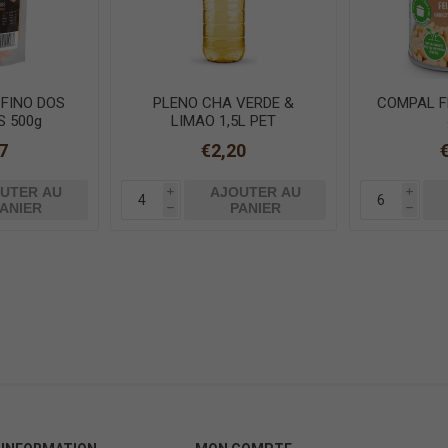
 FINO DOS
PLENO CHA VERDE &
COMPAL F
S 500g
LIMAO 1,5L PET
7
€2,20
UTER AU
AJOUTER AU
i
i
ANIER
PANIER
h
h