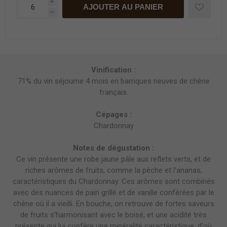
i
AJOUTER AU PANIER
h
Vinification :
71% du vin séjourne 4 mois en barriques neuves de chêne
français.
Cépages :
Chardonnay
Notes de dégustation :
Ce vin présente une robe jaune pâle aux reflets verts, et de
riches arômes de fruits, comme la pêche et l'ananas,
caractéristiques du Chardonnay. Ces arômes sont combinés
avec des nuances de pain grillé et de vanille conférées par le
chêne où il a vieilli. En bouche, on retrouve de fortes saveurs
de fruits s'harmonisant avec le boisé, et une acidité très
présente qui lui confère une minéralité caractéristique, d'où