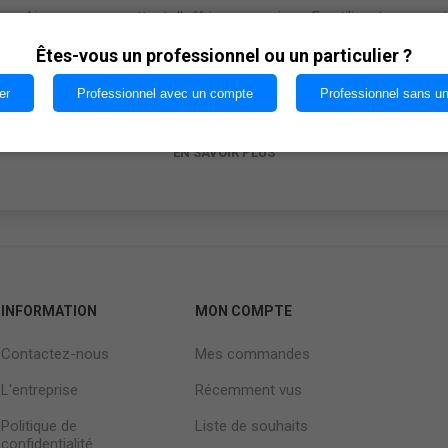
cookies nous permettent d'offrir nos services. En utilisant nos serv
vous acceptez notre utilisation des cookies.
Êtes-vous un professionnel ou un particulier ?
er
Professionnel avec un compte
Professionnel sans u
OK
EN SAVOIR PLUS
INFORMATION
MON COMPTE
Contactez-nous
Mes commandes
L'entreprise
Récemment vus
Politique de
Liste de souhaits
confidentialité