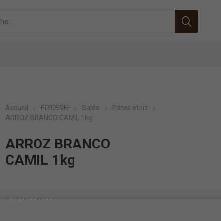
Accueil
EPICERIE
Salée
Pâtes et riz
ARROZ BRANCO CAMIL 1kg
ARROZ BRANCO
CAMIL 1kg
ID:
526004180
EAN:
7896006711117