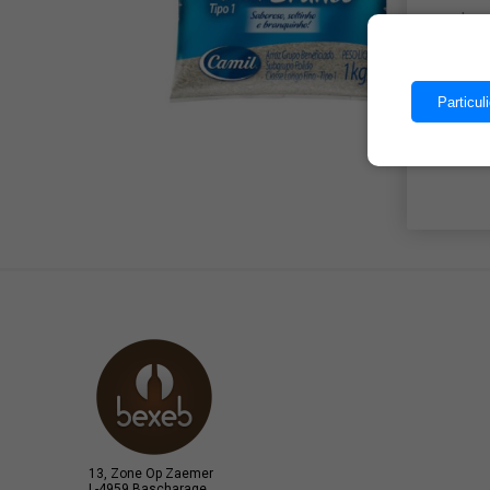
Les 
Particuli
13, Zone Op Zaemer
L-4959 Bascharage