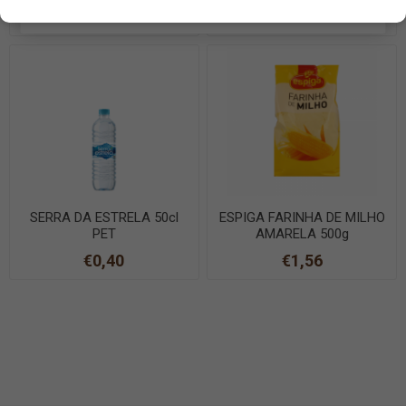
EN SAVOIR PLUS
€0,39
€0,80
SERRA DA ESTRELA 50cl
ESPIGA FARINHA DE MILHO
PET
AMARELA 500g
€0,40
€1,56