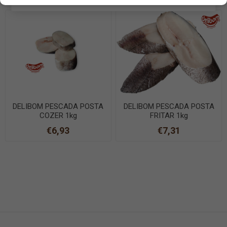
DELIBOM PESCADA POSTA
DELIBOM PESCADA POSTA
COZER 1kg
FRITAR 1kg
€6,93
€7,31