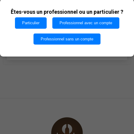
Les cookies nous permettent d'offrir nos services. En
€17,94
utilisant nos services, vous acceptez notre utilisation
Êtes-vous un professionnel ou un particulier ?
des cookies.
Particulier
Professionnel avec un compte
i
AJOUTER AU PANIER
h
OK
Professionnel sans un compte
Quantité par caisse : 12
EN SAVOIR PLUS